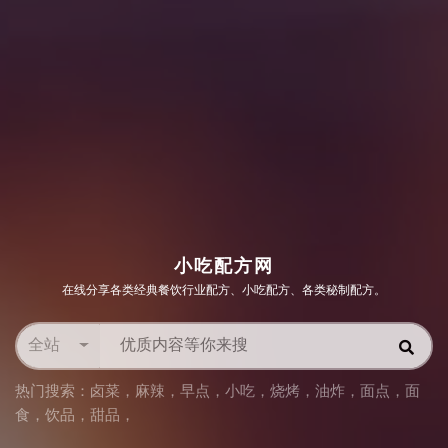
小吃配方网
在线分享各类经典餐饮行业配方、小吃配方、各类秘制配方。
全站
热门搜索：
卤菜
，
麻辣
，
早点
，
小吃
，
烧烤
，
油炸
，
面点
，
面
食
，
饮品
，
甜品
，