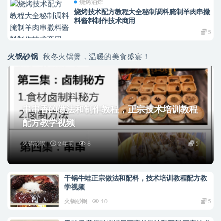
烧烤油炸
烧烤技术配方教程大全秘制调料腌制羊肉串撒
料酱料制作技术商用
5
火锅砂锅
秋冬火锅煲，温暖的美食盛宴！
串串香的做法和制作教程，正宗技术培训教程
配方教学视频
火锅砂锅
2 年前
8
5
干锅牛蛙正宗做法和配料，技术培训教程配方教
学视频
火锅砂锅
10
5