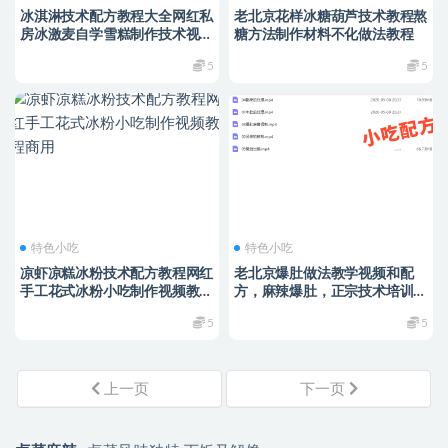
冰淇淋技术配方教程大全网红私
老北京花样冰糖葫芦技术教程熬
房冰激麦自学雪糕制作技术视频
糖方法制作材料不化做法教程
教学
5
5
特色小吃
特色小吃
凉虾凉糕冰粉技术配方教程网红
老北京爆肚做法教学视频和配
手工花式冰粉小吃制作视频教程
方，麻辣爆肚，正宗技术培训教
商用
程配方教学视频
5
5
上一页
下一页