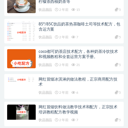
柠檬茶西柚奶茶等
饮品甜品
2 年前
15
5
85°/85C饮品奶茶热茶咖啡土司等技术配方，包
含运方案
饮品甜品
2 年前
7
5
coco都可奶茶店技术配方，各种奶茶冷饮技术
和视频教程和全套运营方案手册。
饮品甜品
2 年前
21
5
网红冒烟冰淇淋的做法教程，正宗商用配方技
术
饮品甜品
2 年前
6
5
网红冒烟饮料做法教学技术和配方，正宗技术
培训教程配方教学视频
饮品甜品
2 年前
7
5