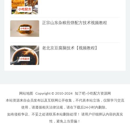
正宗山东杂粮煎饼配方技术视频教程
老北京豆腐脑技术【视频教程】
网站地图
Copyright © 2010-2024
知了吧-小吃配方资源网
本站资源来自会员发布以及互联网公开收集，不代表本站立场，仅限学习交流
使用，请遵循相关法律法规，请在下载后24小时内删除。
如有侵权争议、不妥之处请联系本站删除处理！ 请用户仔细辨认内容的真实
性，避免上当受骗！