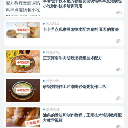
早餐包子技术配方教程发面调馅料早点灌汤包
小吃制作技术培训商用
5
饮品甜品
卡卡早点现磨豆浆技术配方资料 豆浆的做法
5
特色小吃
正宗河南牛肉胡辣汤视频技术配方
5
特色小吃
砂锅粥制作工艺潮州砂锅粥制作工艺
5
烧烤油炸
油条的做法和制作教程，正宗技术培训教程配
方教学视频
5