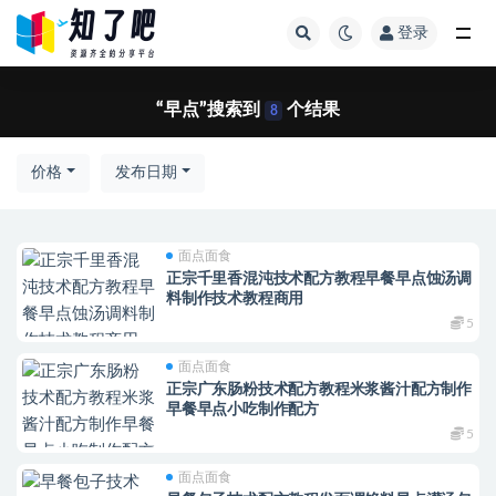
登录
全部
“早点”搜索到
个结果
8
价格
发布日期
面点面食
正宗千里香混沌技术配方教程早餐早点蚀汤调
料制作技术教程商用
5
面点面食
正宗广东肠粉技术配方教程米浆酱汁配方制作
早餐早点小吃制作配方
5
面点面食