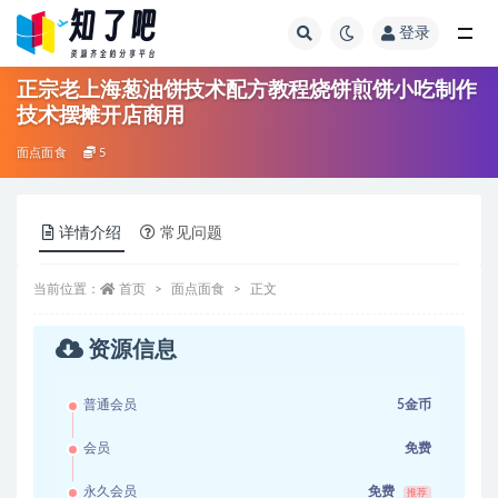
登录
全部
正宗老上海葱油饼技术配方教程烧饼煎饼小吃制作
技术摆摊开店商用
面点面食
5
详情介绍
常见问题
当前位置：
首页
面点面食
正文
资源信息
普通会员
5金币
会员
免费
永久会员
免费
推荐