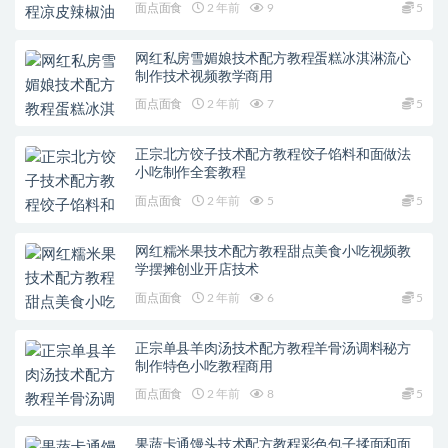
面点面食
2 年前
9
5
网红私房雪媚娘技术配方教程蛋糕冰淇淋流心
制作技术视频教学商用
面点面食
2 年前
7
5
正宗北方饺子技术配方教程饺子馅料和面做法
小吃制作全套教程
面点面食
2 年前
5
5
网红糯米果技术配方教程甜点美食小吃视频教
学摆摊创业开店技术
面点面食
2 年前
6
5
正宗单县羊肉汤技术配方教程羊骨汤调料秘方
制作特色小吃教程商用
面点面食
2 年前
8
5
果蔬卡通馒头技术配方教程彩色包子揉面和面