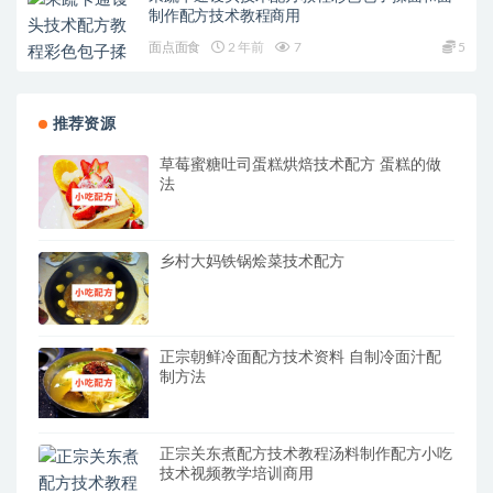
制作配方技术教程商用
面点面食
2 年前
7
5
推荐资源
草莓蜜糖吐司蛋糕烘焙技术配方 蛋糕的做
法
乡村大妈铁锅烩菜技术配方
正宗朝鲜冷面配方技术资料 自制冷面汁配
制方法
正宗关东煮配方技术教程汤料制作配方小吃
技术视频教学培训商用