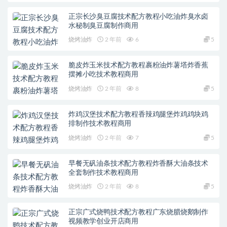
正宗长沙臭豆腐技术配方教程小吃油炸臭水卤
水秘制臭豆腐制作商用
烧烤油炸
2 年前
6
5
脆皮炸玉米技术配方教程裹粉油炸薯塔炸香蕉
摆摊小吃技术教程商用
烧烤油炸
2 年前
8
5
炸鸡汉堡技术配方教程香辣鸡腿堡炸鸡鸡块鸡
排制作技术教程商用
烧烤油炸
2 年前
7
5
早餐无矾油条技术配方教程炸香酥大油条技术
全套制作技术教程商用
烧烤油炸
2 年前
8
5
正宗广式烧鸭技术配方教程广东烧腊烧鹅制作
视频教学创业开店商用