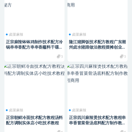
卤菜麻辣
卤菜麻辣
正宗麻辣钵钵鸡制作技术配方冷
隆江猪脚饭技术配方教程广东潮
锅串串香配方串串香蘸料干碟秘
州卤水猪蹄做法教程摆摊创业商
方
用
5
5
卤菜麻辣
卤菜麻辣
正宗朝鲜冷面技术配方教程汤料
正宗四川麻辣烫技术配方教程串
配方调制实体店小吃技术教程
串香冒菜骨汤底料配方制作教程
商用