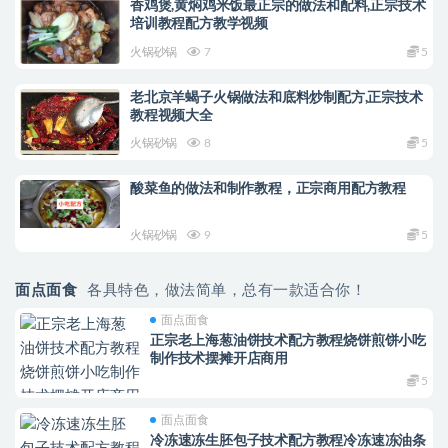
香鸡煲,黄焖鸡米饭最正宗的做法和配料,正宗技术
培训教程配方教学视频
火锅砂锅
7
5
老北京羊蝎子火锅做法和底料炒制配方,正宗技术
教程视频大全
火锅砂锅
8
5
酸菜鱼的做法和制作教程，正宗商用配方教程
火锅砂锅
9
5
面点面食
各具特色，做法简单，总有一款适合你！
面点面食
正宗老上海葱油饼技术配方教程烧饼煎饼小吃
制作技术摆摊开店商用
5
面点面食
冷冻速冻生胚包子技术配方教程冷冻速冻油条