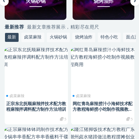
火锅砂锅
烧烤油炸
最新推荐
最新文章推荐展示，精彩尽在咫尺
最新
卤菜麻辣
火锅砂锅
烧烤油炸
特色小吃
面点面
卤菜麻辣
卤菜麻辣
正宗东北抚顺麻辣拌技术配方教
网红青岛麻辣捞汁小海鲜技术配
程麻辣拌调料配方制作方法培训
方教程海鲜捞小吃制作视频教程
商用
5
5