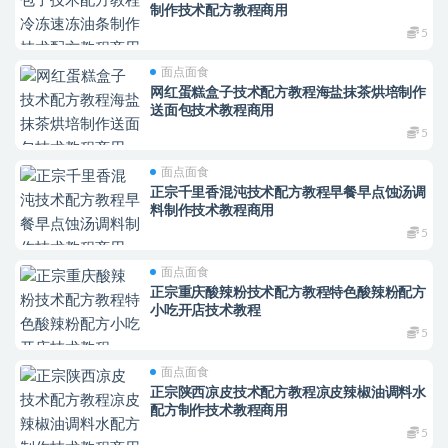
制作技术配方教程商用
5
面点面食
网红蛋糕盒子技术配方教程海盐抹茶烘培制作
送面包技术教程商用
5
面点面食
正宗千里香混沌技术配方教程早餐早点蚀汤调
料制作技术教程商用
5
面点面食
正宗重庆酸辣粉技术配方教程特色酸辣粉配方
小吃开店技术教程
5
面点面食
正宗陕西凉皮技术配方教程凉皮辣椒油调料水
配方制作技术教程商用
5