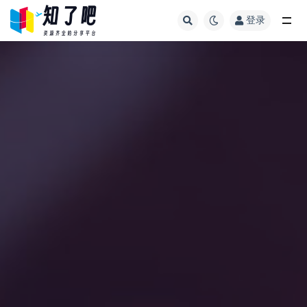
登录
全部