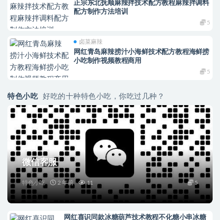
正宗东北抚顺麻辣拌技术配方教程麻辣拌调料
配方制作方法培训
5
卤菜麻辣
网红青岛麻辣捞汁小海鲜技术配方教程海鲜捞
小吃制作视频教程商用
5
特色小吃
好吃的十种特色小吃，你吃过几种？
微信客服
特色小吃
2 年前
11
5
网红喜识同款冰糖葫芦技术教程不化糖小串冰糖