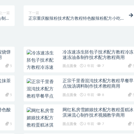
上一篇
下一篇
心制作
正宗重庆酸辣粉技术配方教程特色酸辣粉配方小吃
学商用
开店技术教程
程烧饼
冷冻速冻生胚包子技术配方教程冷冻
用
速冻油条制作技术配方教程商用
5
面点面食
2 年前
7
盐抹茶
正宗千里香混沌技术配方教程早餐早
点蚀汤调料制作技术教程商用
5
面点面食
2 年前
8
特色酸
网红私房雪媚娘技术配方教程蛋糕冰
淇淋流心制作技术视频教学商用
5
面点面食
2 年前
7