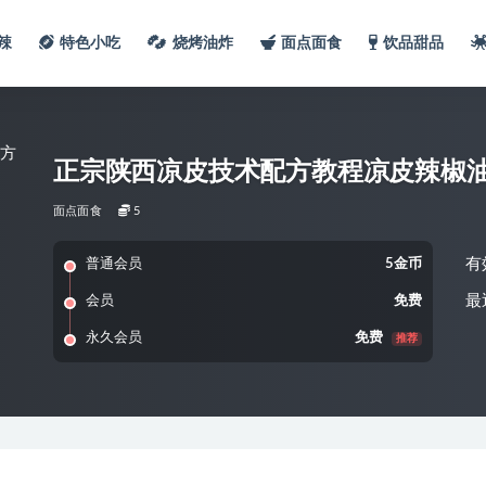
辣
特色小吃
烧烤油炸
面点面食
饮品甜品
正宗陕西凉皮技术配方教程凉皮辣椒
面点面食
5
有
普通会员
5金币
最
会员
免费
永久会员
免费
推荐