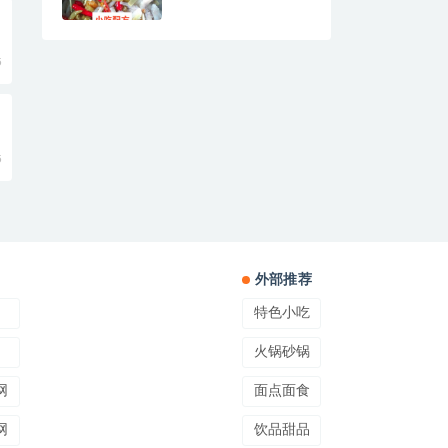
5
5
外部推荐
特色小吃
火锅砂锅
网
面点面食
网
饮品甜品