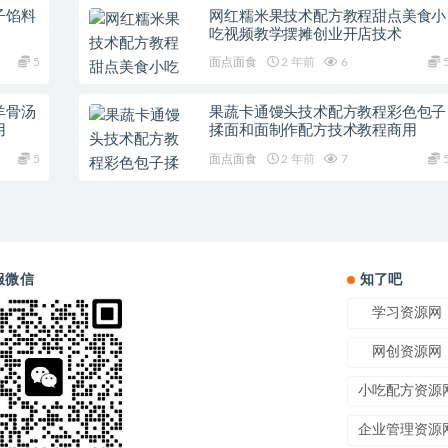
子馅料
网红糯米果技术配方教程甜点美食小
吃视频教学摆摊创业开店技术
5
面点面食
2 年前
6
羊骨汤
果蔬卡通馒头技术配方教程彩色包子
用
揉面和面制作配方技术教程商用
5
面点面食
2 年前
7
服微信
知了吧
学习资源网
网创资源网
小吃配方资源
企业管理资源