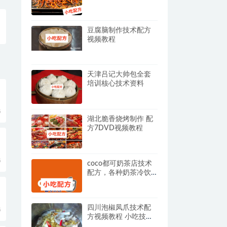
训教程配方教学视频
豆腐脑制作技术配方
视频教程
天津吕记大帅包全套
培训核心技术资料
5
湖北脆香烧烤制作 配
方7DVD视频教程
5
coco都可奶茶店技术
配方，各种奶茶冷饮
技术和视频教程和全
套运营方案手册。
四川泡椒凤爪技术配
5
方视频教程 小吃技术
联盟配方资料