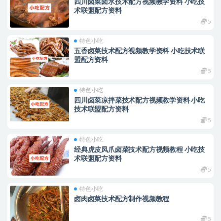
四川卤菜卤水技术配方视频教学资料 小吃技
术联盟配方资料
5
特色小吃
五香卤菜技术配方视频教学资料 小吃技术联
盟配方资料
5
特色小吃
四川卤菜凉拌菜技术配方视频教学资料 小吃
技术联盟配方资料
5
特色小吃
经典虎皮凤爪卤菜技术配方视频教程 小吃技
术联盟配方资料
5
特色小吃
卤肉卤菜技术配方制作视频教程
5