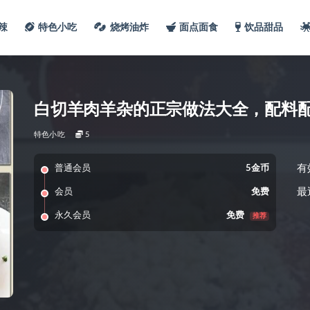
辣
特色小吃
烧烤油炸
面点面食
饮品甜品
白切羊肉羊杂的正宗做法大全，配料
特色小吃
5
有
普通会员
5金币
最
会员
免费
永久会员
免费
推荐