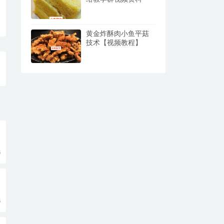
黄金炸酥肉小鱼平菇
技术【视频教程】
5
5