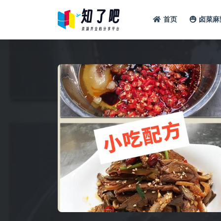
首页
卤菜麻
全部