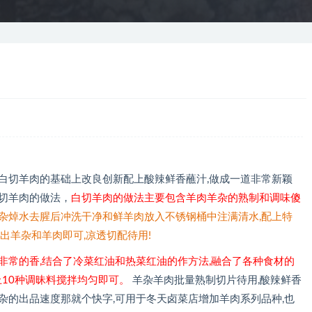
白切羊肉的基础上改良创新配上酸辣鲜香蘸汁,做成一道非常新颖
切羊肉的做法，
白切羊肉的做法主要包含羊肉羊杂的熟制和调味傻
杂焯水去腥后冲洗干净和鲜羊肉放入不锈钢桶中注满清水,配上特
出羊杂和羊肉即可,凉透切配待用!
非常的香,结合了冷菜红油和热菜红油的作方法,融合了各种食材的
上10种调昧料搅拌均匀即可。
羊杂羊肉批量熟制切片待用,酸辣鲜香
杂的出品速度那就个快字,可用于冬天卤菜店增加羊肉系列品种,也